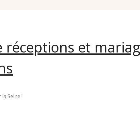
e réceptions et maria
ns
la Seine !