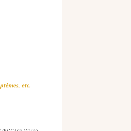
aptêmes,
etc.
et du Val de Marne