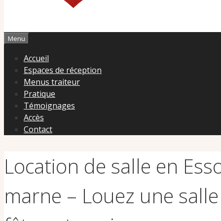
Menu
Accueil
Espaces de réception
Menus traiteur
Pratique
Témoignages
Accès
Contact
Location de salle en Ess
marne – Louez une sall