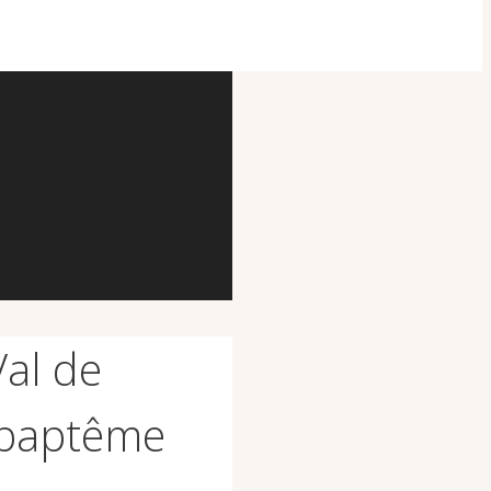
Val de
 baptême