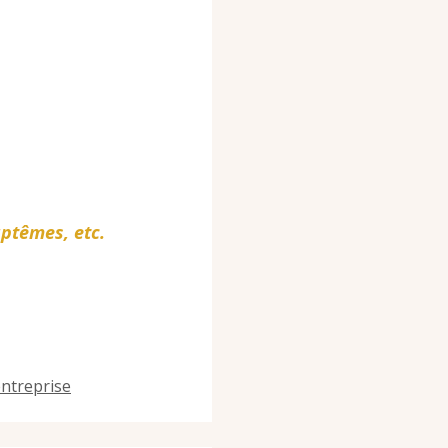
aptêmes,
etc.
entreprise