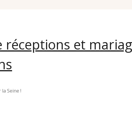
e réceptions et maria
ns
la Seine !