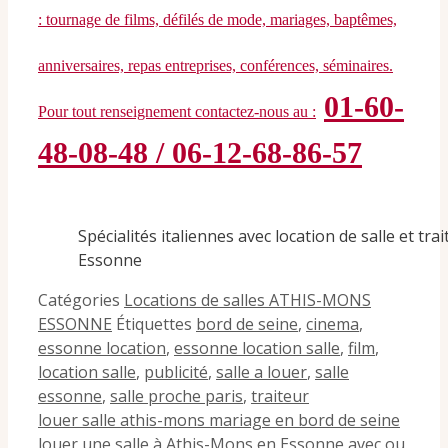
: tournage de films, défilés de mode, mariages, baptêmes,
anniversaires, repas entreprises, conférences, séminaires.
01-60-
Pour tout renseignement contactez-nous au :
48-08-48 / 06-12-68-86-57
Spécialités italiennes avec location de salle et tr
Essonne
Catégories
Locations de salles ATHIS-MONS
ESSONNE
Étiquettes
bord de seine
,
cinema
,
essonne location
,
essonne location salle
,
film
,
location salle
,
publicité
,
salle a louer
,
salle
essonne
,
salle proche paris
,
traiteur
louer salle athis-mons mariage en bord de seine
louer une salle à Athis-Mons en Essonne avec ou